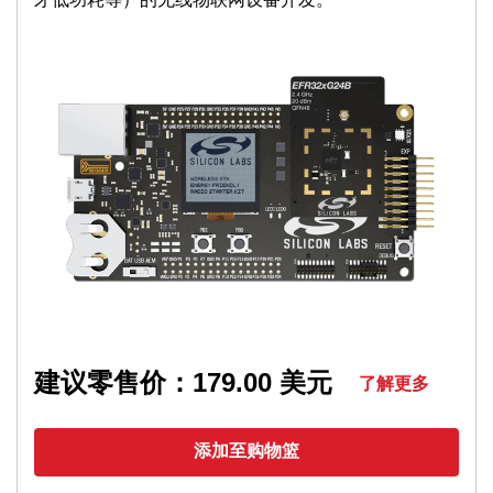
获/PWM 通道
1 个 32 位定时器/计数器，带 3 个比较/捕
获/PWM 通道
32 位实时计数器
用于波形生成的 24 位低能耗定时器
16 位脉冲计数器（异步操作）(PCNT)
2 × 看门狗定时器
3 × 升级版通用同步/异步接收器/发射器
(UART/SPI)
1 个通用同步/异步接收器/发射器
(UART/SPI/I2S)
2 个支持 SMBus 的 I2C 接口
集成低功耗 LCD 控制器，支持最高 192
个分段
建议零售价：179.00 美元
了解更多
键盘扫描仪支持高达 6 x 8 矩阵
(KEYSCAN)
添加至购物篮
芯片温度传感器