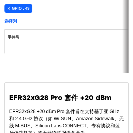
2.4 GHz 条件下）
GPIO : 49
23.2 mA TX 电流（在 10 dBm 输出功率、
2.4 GHz 条件下）
选择列
33 μA/MHz（活动模式 (EM0)，在 39.0
MHz 条件下）
零件号
2.8 μA EM2 深度睡眠电流（256 kB RAM
保留并从 LFXO 运行 RTC）
前导探测模式 (PSM) 低占空比监听
丰富多样的 MCU 外围设备选择
16 位模数转换器 (ADC)
2 个模拟比较器 (ACMP)
2 个数模转换器 (VDAC)
EFR32xG28 Pro 套件 +20 dBm
低能耗传感器接口 (LESENSE)
多达 49 个通用 I/O 引脚
EFR32xG28 +20 dBm Pro 套件旨在支持基于亚 GHz
8 通道 DMA 控制器
和 2.4 GHz 协议（如 Wi-SUN、Amazon Sidewalk、无
12 通道周边反射系统 (PRS)
线 M-BUS、Silicon Labs CONNECT、专有协议和蓝
4 个 16 位定时器/计数器，带 3 个比较/捕
牙低功耗等）的无线物联网设备开发。