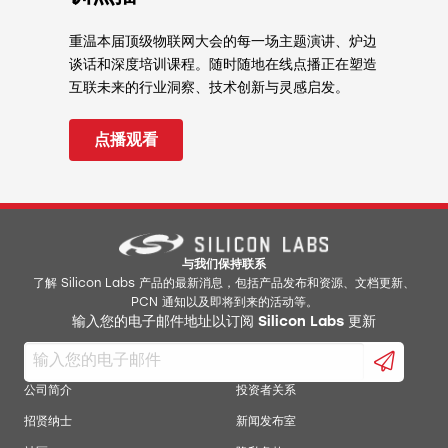
安全启动
通过 AES128/256、SHA-1、SHA-2（最
重温本届顶级物联网大会的每一场主题演讲、炉边
高为 256 位）的
DPA 应对措施
实现硬件
谈话和深度培训课程。随时随地在线点播正在塑造
加密加速
互联未来的行业洞察、技术创新与灵感启发。
ECC（最高为 256 位）、ECDSA、
ECDH 和 J-PAKE
点播观看
真随机数发生器
(TRNG)
ARM® TrustZone®
安全调试
解锁
安全认证
安全密钥管理
与我们保持联系
安全密钥存储
了解 Silicon Labs 产品的最新消息，包括产品发布和资源、文档更新、
PCN 通知以及即将到来的活动等。
防篡改
输入您的电子邮件地址以订阅 Silicon Labs 更新
公司简介
投资者关系
招贤纳士
新闻发布室