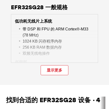
EFR32SG28 一般规格
低功耗无线片上系统
带 DSP 和 FPU 的 ARM Cortex®-M33
(78 MHz)
1024 KB 闪存程序内存
256 KB RAM 数据内存
双频无线电操作
低能耗
在 915 MHz (50 kbps 2GFSK) 条件下 RX
显示更多
电流为 4.2 mA
5.2 mA RX 电流（在 2.4 GHz、1 Mbps
BLE 条件下）
81.8 mA TX 电流（在 14 dBm 输出功率、
找到合适的 EFR32SG28 设备
4
915 MHz 条件下）
12.3 mA TX 电流（在 0 dBm 输出功率、