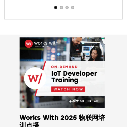
协议支持
Amazon Sidewalk
蓝牙低功耗
高性能 RF
高达 +20 dBm 的发射功率
-108.6 dBm 灵敏度（在 50 kbps、915
MHz 2GFSK 条件下）
宽工作范围
1.71 - 3.8 V 单电源
-40 至 +125 摄氏度
封装
QFN48 6 mm x 6 mm x 0.85 mm
QFN68 8 mm x 8 mm x 0.85 mm
Secure Vault
Works With 2025 物联网培
通过信任根和安全装载程序 (RTSL) 实现
训点播