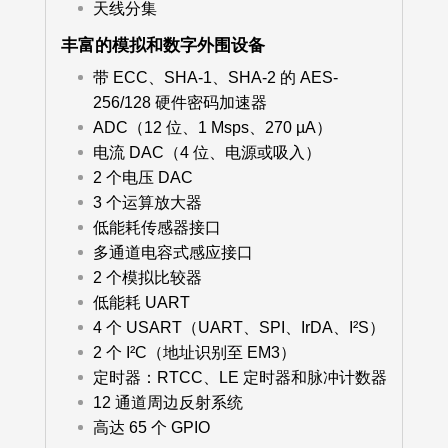
天线分集
丰富的模拟和数字外围设备
带 ECC、SHA-1、SHA-2 的 AES-
256/128 硬件密码加速器
ADC（12 位、1 Msps、270 µA）
电流 DAC（4 位、电源或吸入）
2 个电压 DAC
3 个运算放大器
低能耗传感器接口
多通道电容式感应接口
2 个模拟比较器
低能耗 UART
4 个 USART（UART、SPI、IrDA、I²S）
2 个 I²C（地址识别至 EM3）
定时器：RTCC、LE 定时器和脉冲计数器
12 通道周边反射系统
高达 65 个 GPIO